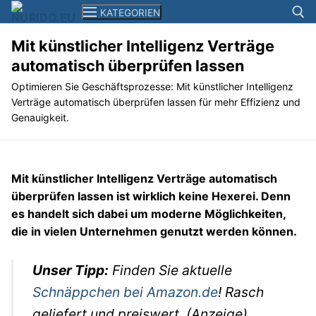
Zum
KATEGORIEN
Inhalt
springen
Mit künstlicher Intelligenz Verträge
automatisch überprüfen lassen
Suchen n
News
Optimieren Sie Geschäftsprozesse: Mit künstlicher Intelligenz
Verträge automatisch überprüfen lassen für mehr Effizienz und
Smartphones+Tablets
Genauigkeit.
Computer
Kameras
Mit künstlicher Intelligenz Verträge automatisch
überprüfen lassen ist wirklich keine Hexerei. Denn
Elektronik
es handelt sich dabei um moderne Möglichkeiten,
die in vielen Unternehmen genutzt werden können.
Reisen
Filme+Serien
Unser Tipp:
Finden Sie aktuelle
Schnäppchen bei Amazon.de
! Rasch
Musik
geliefert und preiswert. (Anzeige)