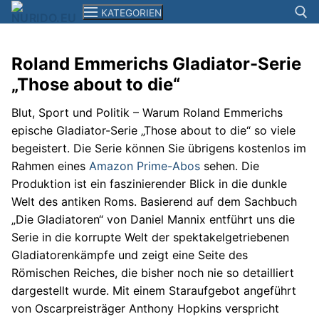
Zum
KATEGORIEN
Inhalt
springen
Roland Emmerichs Gladiator-Serie
Suchen n
„Those about to die“
News
Blut, Sport und Politik – Warum Roland Emmerichs
Smartphones+Tablets
epische Gladiator-Serie „Those about to die“ so viele
Computer
begeistert. Die Serie können Sie übrigens kostenlos im
Rahmen eines
Amazon Prime-Abos
sehen. Die
Kameras
Produktion ist ein faszinierender Blick in die dunkle
Welt des antiken Roms. Basierend auf dem Sachbuch
Elektronik
„Die Gladiatoren“ von Daniel Mannix entführt uns die
Serie in die korrupte Welt der spektakelgetriebenen
Reisen
Gladiatorenkämpfe und zeigt eine Seite des
Filme+Serien
Römischen Reiches, die bisher noch nie so detailliert
dargestellt wurde. Mit einem Staraufgebot angeführt
Musik
von Oscarpreisträger Anthony Hopkins verspricht