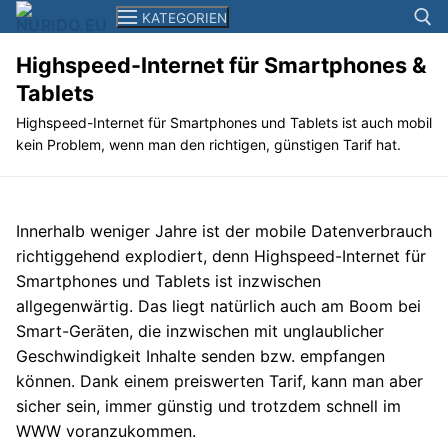
Zum
KATEGORIEN
Inhalt
springen
Highspeed-Internet für Smartphones &
Tablets
Suchen n
News
Highspeed-Internet für Smartphones und Tablets ist auch mobil
kein Problem, wenn man den richtigen, günstigen Tarif hat.
Smartphones+Tablets
Computer
Innerhalb weniger Jahre ist der mobile Datenverbrauch
Kameras
richtiggehend explodiert, denn Highspeed-Internet für
Smartphones und Tablets ist inzwischen
Elektronik
allgegenwärtig. Das liegt natürlich auch am Boom bei
Smart-Geräten, die inzwischen mit unglaublicher
Reisen
Geschwindigkeit Inhalte senden bzw. empfangen
Filme+Serien
können. Dank einem preiswerten Tarif, kann man aber
sicher sein, immer günstig und trotzdem schnell im
Musik
WWW voranzukommen.