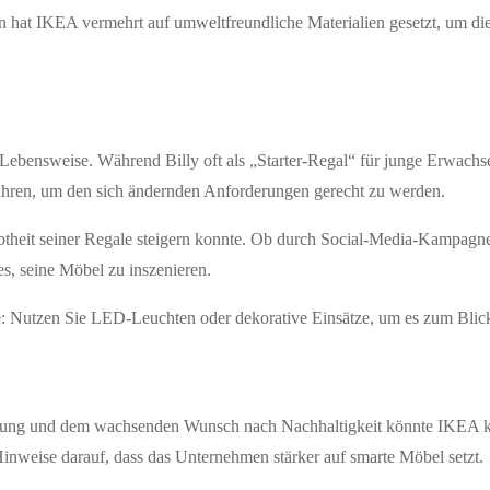
hren hat IKEA vermehrt auf umweltfreundliche Materialien gesetzt, um 
Lebensweise. Während Billy oft als „Starter-Regal“ für junge Erwachsen
fahren, um den sich ändernden Anforderungen gerecht zu werden.
ebtheit seiner Regale steigern konnte. Ob durch Social-Media-Kampagne
s, seine Möbel zu inszenieren.
te: Nutzen Sie LED-Leuchten oder dekorative Einsätze, um es zum Bli
erung und dem wachsenden Wunsch nach Nachhaltigkeit könnte IKEA künf
s Hinweise darauf, dass das Unternehmen stärker auf smarte Möbel setzt.