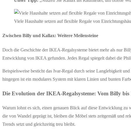
Unser Tipp:
„Nutzen Sie Kallax als Raumteiler, um offene Woh
Viele Haushalte setzen auf flexible Regale von Einrichtungshä
Zwischen Billy und Kallax: Weitere Meilensteine
Doch die Geschichte der IKEA-Regalsysteme bietet mehr als nur Billy 
Entwicklung von IKEA gefunden. Jedes Regal spiegelt dabei die Philo
Beispielsweise besticht das Ivar-Regal durch seine Langlebigkeit und
hingegen ist ein modulares System mit klaren Linien und bunten Farbe
Die Evolution der IKEA-Regalsysteme: Vom Billy bis
Warum lohnt es sich, einen genauen Blick auf diese Entwicklung zu w
die von Wandel geprägt ist, bleiben die Möbel stets zeitgemäß und r
Trends setzt und gleichzeitig treu bleibt.