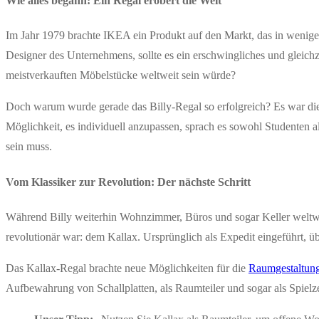
Wie alles begann: Ein Regal erobert die Welt
Im Jahr 1979 brachte IKEA ein Produkt auf den Markt, das in wenigen
Designer des Unternehmens, sollte es ein erschwingliches und gleichze
meistverkauften Möbelstücke weltweit sein würde?
Doch warum wurde gerade das Billy-Regal so erfolgreich? Es war di
Möglichkeit, es individuell anzupassen, sprach es sowohl Studenten al
sein muss.
Vom Klassiker zur Revolution: Der nächste Schritt
Während Billy weiterhin Wohnzimmer, Büros und sogar Keller weltwei
revolutionär war: dem Kallax. Ursprünglich als Expedit eingeführt, 
Das Kallax-Regal brachte neue Möglichkeiten für die
Raumgestaltun
Aufbewahrung von Schallplatten, als Raumteiler und sogar als Spielze