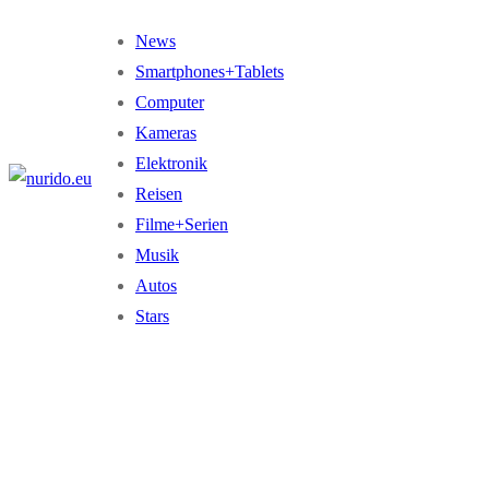
Zum
Menü
Schließen
News
Inhalt
Smartphones+Tablets
springen
Computer
Kameras
Elektronik
Reisen
Filme+Serien
Musik
Autos
Stars