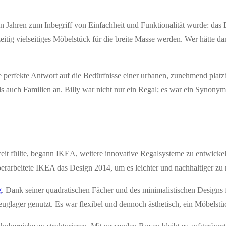
 Jahren zum Inbegriff von Einfachheit und Funktionalität wurde: das B
itig vielseitiges Möbelstück für die breite Masse werden. Wer hätte dam
e perfekte Antwort auf die Bedürfnisse einer urbanen, zunehmend pla
s auch Familien an. Billy war nicht nur ein Regal; es war ein Synonym f
t füllte, begann IKEA, weitere innovative Regalsysteme zu entwickeln
überarbeitete IKEA das Design 2014, um es leichter und nachhaltiger zu
g
. Dank seiner quadratischen Fächer und des minimalistischen Designs
uglager genutzt. Es war flexibel und dennoch ästhetisch, ein Möbelstü