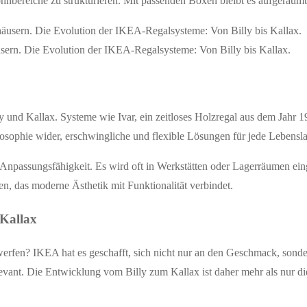
nbereiche zu strukturieren. Mit passenden Boxen bleibt es aufgeräumt 
usern. Die Evolution der IKEA-Regalsysteme: Von Billy bis Kallax.
und Kallax. Systeme wie Ivar, ein zeitloses Holzregal aus dem Jahr 19
sophie wider, erschwingliche und flexible Lösungen für jede Lebensla
 Anpassungsfähigkeit. Es wird oft in Werkstätten oder Lagerräumen ein
n, das moderne Ästhetik mit Funktionalität verbindet.
 Kallax
erfen? IKEA hat es geschafft, sich nicht nur an den Geschmack, sonde
elevant. Die Entwicklung vom Billy zum Kallax ist daher mehr als nur 