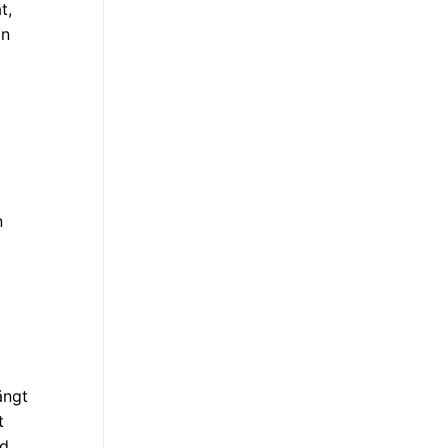
t,
ln
n
ängt
t
nd