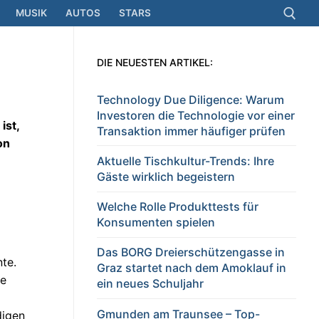
MUSIK
AUTOS
STARS
DIE NEUESTEN ARTIKEL:
Suchen nach:
Technology Due Diligence: Warum
Investoren die Technologie vor einer
ist,
Transaktion immer häufiger prüfen
on
Aktuelle Tischkultur-Trends: Ihre
Gäste wirklich begeistern
Welche Rolle Produkttests für
Konsumenten spielen
Das BORG Dreierschützengasse in
nte.
Graz startet nach dem Amoklauf in
ie
ein neues Schuljahr
Gmunden am Traunsee – Top-
digen