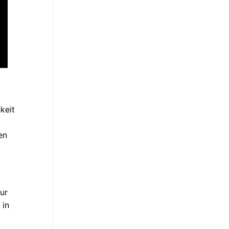
keit
en
ur
 in