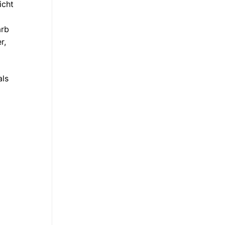
icht
arb
r,