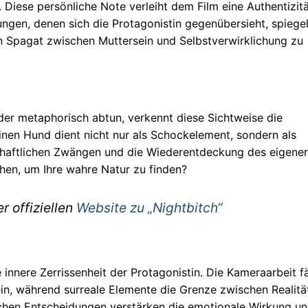
Diese persönliche Note verleiht dem Film eine Authentizitä
rungen, denen sich die Protagonistin gegenübersieht, spiege
den Spagat zwischen Muttersein und Selbstverwirklichung zu
oder metaphorisch abtun, verkennt diese Sichtweise die
inen Hund dient nicht nur als Schockelement, sondern als
schaftlichen Zwängen und die Wiederentdeckung des eigene
ehen, um Ihre wahre Natur zu finden?
r offiziellen
Website zu „Nightbitch“
 innere Zerrissenheit der Protagonistin. Die Kameraarbeit f
 ein, während surreale Elemente die Grenze zwischen Realitä
schen Entscheidungen verstärken die emotionale Wirkung u