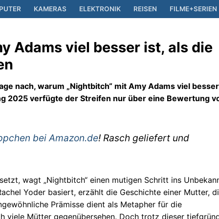
PUTER
KAMERAS
ELEKTRONIK
REISEN
FILME+SERIEN
 Adams viel besser ist, als die
en
lets
rage nach, warum „Nightbitch“ mit Amy Adams viel besser 
ang 2025 verfügte der Streifen nur über eine Bewertung v
ppchen bei Amazon.de
! Rasch geliefert und
s setzt, wagt „Nightbitch“ einen mutigen Schritt ins Unbekan
hel Yoder basiert, erzählt die Geschichte einer Mutter, d
ngewöhnliche Prämisse dient als Metapher für die
ch viele Mütter gegenübersehen. Doch trotz dieser tiefgrün