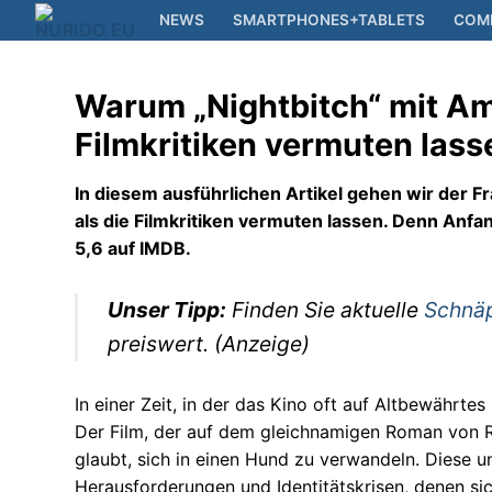
Zum
NEWS
SMARTPHONES+TABLETS
COM
Inhalt
springen
Warum „Nightbitch“ mit Amy
News
Filmkritiken vermuten lass
Smartphones+Tab
In diesem ausführlichen Artikel gehen wir der F
als die Filmkritiken vermuten lassen. Denn Anf
Computer
5,6 auf IMDB.
Kameras
Unser Tipp:
Finden Sie aktuelle
Schnä
Elektronik
preiswert. (Anzeige)
Reisen
In einer Zeit, in der das Kino oft auf Altbewährte
Filme+Serien
Der Film, der auf dem gleichnamigen Roman von Rac
glaubt, sich in einen Hund zu verwandeln. Diese u
Musik
Herausforderungen und Identitätskrisen, denen si