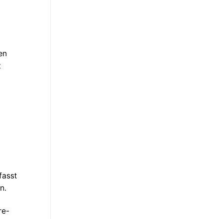
en
t
fasst
n.
re-