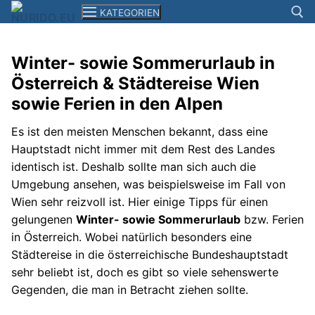
Zum
KATEGORIEN
Inhalt
springen
Winter- sowie Sommerurlaub in
Suchen n
Österreich & Städtereise Wien
News
sowie Ferien in den Alpen
Smartphones+Tablets
Es ist den meisten Menschen bekannt, dass eine
Computer
Hauptstadt nicht immer mit dem Rest des Landes
identisch ist. Deshalb sollte man sich auch die
Kameras
Umgebung ansehen, was beispielsweise im Fall von
Wien sehr reizvoll ist. Hier einige Tipps für einen
Elektronik
gelungenen
Winter- sowie Sommerurlaub
bzw. Ferien
Reisen
in Österreich. Wobei natürlich besonders eine
Städtereise in die österreichische Bundeshauptstadt
Filme+Serien
sehr beliebt ist, doch es gibt so viele sehenswerte
Gegenden, die man in Betracht ziehen sollte.
Musik