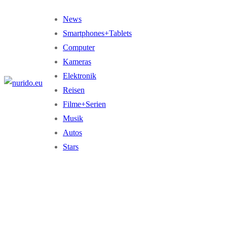
Zum
Menü
Schließen
News
Inhalt
Smartphones+Tablets
springen
Computer
Kameras
Elektronik
Reisen
Filme+Serien
Musik
Autos
Stars