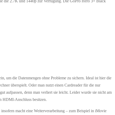
 wie die 2.7K und 1440p zur Verfügung. Die GoPro Hero 3+ Black
n, um die Datenmengen ohne Probleme zu sichern. Ideal ist hier die
hner überspielt. Oder man nutzt einen Cardreader für die nur
ut aufpassen, denn man verliert sie leicht. Leider wurde sie nicht am
en HDMI-Anschluss besitzen.
, insofern macht eine Weiterverarbeitung – zum Beispiel in iMovie