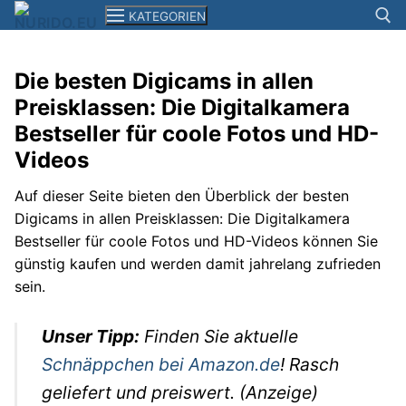
Zum
KATEGORIEN
Inhalt
springen
Die besten Digicams in allen
Suchen n
Preisklassen: Die Digitalkamera
News
Bestseller für coole Fotos und HD-
Smartphones+Tablets
Videos
Computer
Auf dieser Seite bieten den Überblick der besten
Digicams in allen Preisklassen: Die Digitalkamera
Kameras
Bestseller für coole Fotos und HD-Videos können Sie
günstig kaufen und werden damit jahrelang zufrieden
Elektronik
sein.
Reisen
Unser Tipp:
Finden Sie aktuelle
Filme+Serien
Schnäppchen bei Amazon.de
! Rasch
Musik
geliefert und preiswert. (Anzeige)