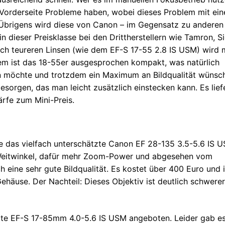
r Vorderseite Probleme haben, wobei dieses Problem mit ein
 Übrigens wird diese von Canon – im Gegensatz zu anderen
 in dieser Preisklasse bei den Drittherstellern wie Tamron, 
lich teureren Linsen (wie dem EF-S 17-55 2.8 IS USM) wird
dem ist das 18-55er ausgesprochen kompakt, was natürlich
en möchte und trotzdem ein Maximum an Bildqualität wünsch
 besorgen, das man leicht zusätzlich einstecken kann. Es lief
ärfe zum Mini-Preis.
ge das vielfach unterschätzte Canon EF 28-135 3.5-5.6 IS 
 Weitwinkel, dafür mehr Zoom-Power und abgesehen vom
ch eine sehr gute Bildqualität. Es kostet über 400 Euro und i
Gehäuse. Der Nachteil: Dieses Objektiv ist deutlich schwerer
bte EF-S 17-85mm 4.0-5.6 IS USM angeboten. Leider gab es