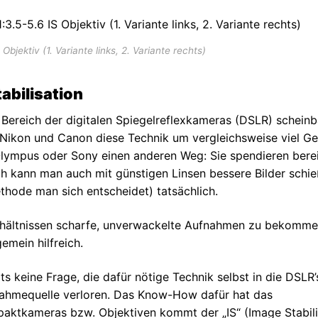
jektiv (1. Variante links, 2. Variante rechts)
abilisation
im Bereich der digitalen Spiegelreflexkameras (DSLR) scheinb
 Nikon und Canon diese Technik um vergleichsweise viel Ge
Olympus oder Sony einen anderen Weg: Sie spendieren bere
 kann man auch mit günstigen Linsen bessere Bilder schie
Methode man sich entscheidet) tatsächlich.
verhältnissen scharfe, unverwackelte Aufnahmen zu bekomme
emein hilfreich.
s keine Frage, die dafür nötige Technik selbst in die DSLR’
nahmequelle verloren. Das Know-How dafür hat das
paktkameras bzw. Objektiven kommt der „IS“ (Image Stabili