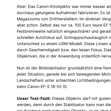
Aber: Das Canon-Kitobjektiv war immer besser als
durchaus gelungene Aufnahmen fabrizieren. Es ist 
Megazooms von Drittherstellern. Im direkten Verg
aber schon. Selbst das nur ca. 100 Euro teure EF 50
Festbrennweite natürlich eingeschränkt und gerade
schnellen Autofokus auf. Schnappschusstauglich i
Unterschied zu einem USM-Modell. Diese Linsen s
durch Geschwindigkeit bzw. den leisen Fokus. Da
Objektiven, die in der Anwendung ordentlich nerv
Nun ist der Bildstabilisator grundsätzlich eine fein
jeder Situation, gerade bei sich bewegenden Moti
Landschaften) unter schlechten Lichtbedingungen
beim Canon EF-S 18-55 IS.
Unser Test-Fazit:
Dieses Objektiv darf mit gutem 
werden, denn durch den Stabilisator kann man die 
ein durchaus geräuschvolles Objektiv, es ist aber