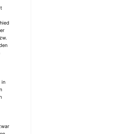
t
hied
ner
zw.
 den
n
 in
n
h
 zwar
zen