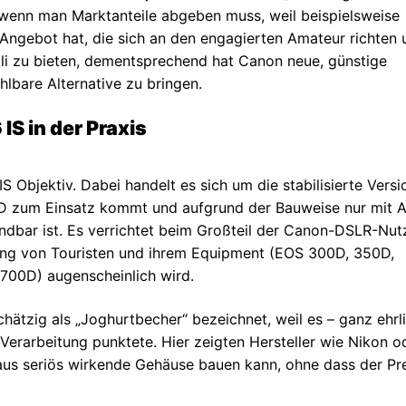
 wenn man Marktanteile abgeben muss, weil beispielsweise
Angebot hat, die sich an den engagierten Amateur richten 
roli zu bieten, dementsprechend hat Canon neue, günstige
hlbare Alternative zu bringen.
S in der Praxis
S Objektiv. Dabei handelt es sich um die stabilisierte Versi
0D zum Einsatz kommt und aufgrund der Bauweise nur mit 
ndbar ist. Es verrichtet beim Großteil der Canon-DSLR-Nut
ung von Touristen und ihrem Equipment (EOS 300D, 350D,
700D) augenscheinlich wird.
hätzig als „Joghurtbecher“ bezeichnet, weil es – ganz ehrl
Verarbeitung punktete. Hier zeigten Hersteller wie Nikon o
aus seriös wirkende Gehäuse bauen kann, ohne dass der Pr