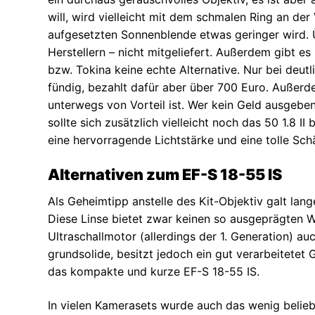
will, wird vielleicht mit dem schmalen Ring an de
aufgesetzten Sonnenblende etwas geringer wird.
Herstellern – nicht mitgeliefert. Außerdem gibt es
bzw. Tokina keine echte Alternative. Nur bei deut
fündig, bezahlt dafür aber über 700 Euro. Außer
unterwegs von Vorteil ist. Wer kein Geld ausgeb
sollte sich zusätzlich vielleicht noch das 50 1.8 II
eine hervorragende Lichtstärke und eine tolle Sch
Alternativen zum EF-S 18-55 IS
Als Geheimtipp anstelle des Kit-Objektiv galt lan
Diese Linse bietet zwar keinen so ausgeprägten
Ultraschallmotor (allerdings der 1. Generation) au
grundsolide, besitzt jedoch ein gut verarbeitetet 
das kompakte und kurze EF-S 18-55 IS.
In vielen Kamerasets wurde auch das wenig belie