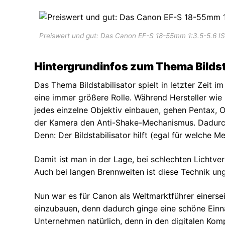
Autos
Stars
Preiswert und gut: Das Canon EF-S 18-55mm 1:3.5-5.6 IS Ob
Hintergrundinfos zum Thema Bildst
Das Thema Bildstabilisator spielt in letzter Zeit 
eine immer größere Rolle. Während Hersteller wie
jedes einzelne Objektiv einbauen, gehen Pentax, 
der Kamera den Anti-Shake-Mechanismus. Dadurch
Denn: Der Bildstabilisator hilft (egal für welche 
Damit ist man in der Lage, bei schlechten Licht
Auch bei langen Brennweiten ist diese Technik ung
Nun war es für Canon als Weltmarktführer einerseit
einzubauen, denn dadurch ginge eine schöne Ein
Unternehmen natürlich, denn in den digitalen Kom