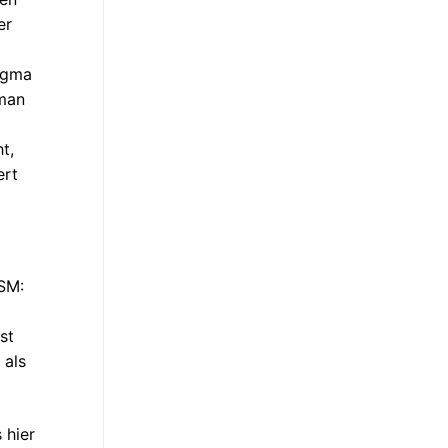
er
Sigma
 man
t,
ert
USM:
st
 als
 hier