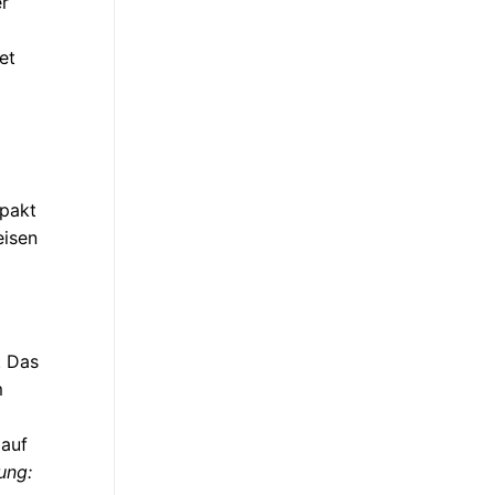
r
et
mpakt
eisen
. Das
m
 auf
ung: