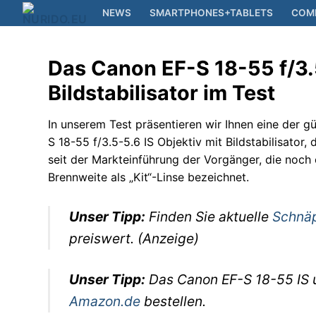
Zum
NEWS
SMARTPHONES+TABLETS
COM
Inhalt
springen
Das Canon EF-S 18-55 f/3.5
News
Bildstabilisator im Test
Smartphones+Tab
In unserem Test präsentieren wir Ihnen eine der gü
S 18-55 f/3.5-5.6 IS Objektiv mit Bildstabilisator
Computer
seit der Markteinführung der Vorgänger, die noch
Brennweite als „Kit“-Linse bezeichnet.
Kameras
Elektronik
Unser Tipp:
Finden Sie aktuelle
Schnä
preiswert. (Anzeige)
Reisen
Filme+Serien
Unser Tipp:
Das Canon EF-S 18-55 IS u
Amazon.de
bestellen.
Musik