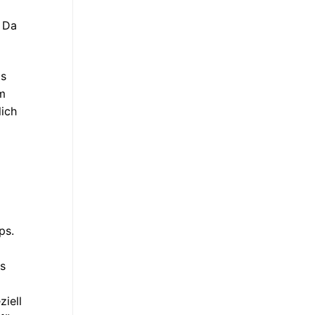
. Da
as
mm
lich
ps.
es
iell