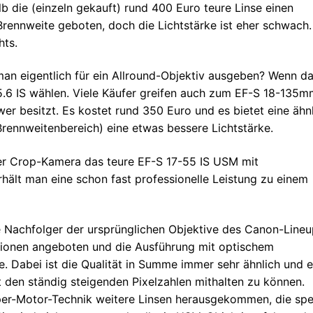
lb die (einzeln gekauft) rund 400 Euro teure Linse einen
Brennweite geboten, doch die Lichtstärke ist eher schwach
hts.
 man eigentlich für ein Allround-Objektiv ausgeben? Wenn d
5.6 IS wählen. Viele Käufer greifen auch zum EF-S 18-135
wer besitzt. Es kostet rund 350 Euro und es bietet eine ähn
Brennweitenbereich) eine etwas bessere Lichtstärke.
iner Crop-Kamera das teure EF-S 17-55 IS USM mit
hält man eine schon fast professionelle Leistung zu einem
e Nachfolger der ursprünglichen Objektive des Canon-Lineu
sionen angeboten und die Ausführung mit optischem
age. Dabei ist die Qualität in Summe immer sehr ähnlich und 
t den ständig steigenden Pixelzahlen mithalten zu können.
er-Motor-Technik weitere Linsen herausgekommen, die spez