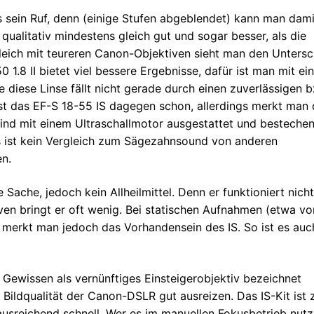
 sein Ruf, denn (einige Stufen abgeblendet) kann man dami
qualitativ mindestens gleich gut und sogar besser, als die
leich mit teureren Canon-Objektiven sieht man den Untersc
 1.8 II bietet viel bessere Ergebnisse, dafür ist man mit ei
 diese Linse fällt nicht gerade durch einen zuverlässigen b
st das EF-S 18-55 IS dagegen schon, allerdings merkt man
ind mit einem Ultraschallmotor ausgestattet und besteche
s ist kein Vergleich zum Sägezahnsound von anderen
en.
e Sache, jedoch kein Allheilmittel. Denn er funktioniert nicht
ven bringt er oft wenig. Bei statischen Aufnahmen (etwa vo
 merkt man jedoch das Vorhandensein des IS. So ist es auc
Gewissen als vernünftiges Einsteigerobjektiv bezeichnet
Bildqualität der Canon-DSLR gut ausreizen. Das IS-Kit ist
 ausreichend schnell. Wer es im manuellen Fokusbetrieb nut