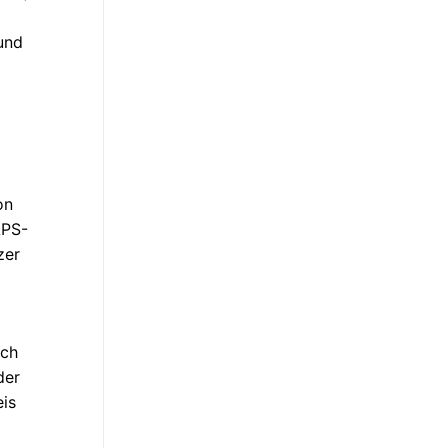
und
on
APS-
zer
ich
der
eis