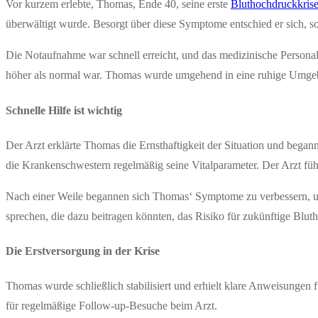
Vor kurzem erlebte, Thomas, Ende 40, seine erste
Bluthochdruckkris
überwältigt wurde. Besorgt über diese Symptome entschied er sich, so
Die Notaufnahme war schnell erreicht, und das medizinische Personal 
höher als normal war. Thomas wurde umgehend in eine ruhige Umgeb
Schnelle Hilfe ist wichtig
Der Arzt erklärte Thomas die Ernsthaftigkeit der Situation und began
die Krankenschwestern regelmäßig seine Vitalparameter. Der Arzt fü
Nach einer Weile begannen sich Thomas‘ Symptome zu verbessern, und
sprechen, die dazu beitragen könnten, das Risiko für zukünftige B
Die Erstversorgung in der Krise
Thomas wurde schließlich stabilisiert und erhielt klare Anweisungen 
für regelmäßige Follow-up-Besuche beim Arzt.