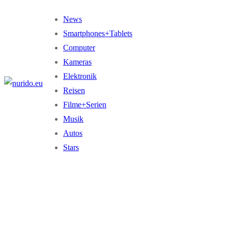
Zum
Menü
Schließen
News
Inhalt
Smartphones+Tablets
springen
Computer
Kameras
Elektronik
Reisen
Filme+Serien
Musik
Autos
Stars