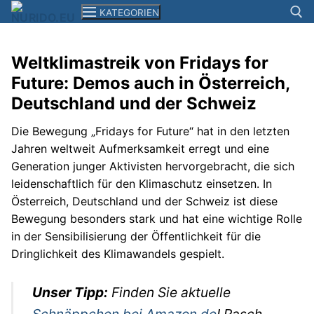
Zum
KATEGORIEN
Inhalt
springen
Weltklimastreik von Fridays for
Suchen n
Future: Demos auch in Österreich,
News
Deutschland und der Schweiz
Smartphones+Tablets
Die Bewegung „Fridays for Future“ hat in den letzten
Computer
Jahren weltweit Aufmerksamkeit erregt und eine
Generation junger Aktivisten hervorgebracht, die sich
Kameras
leidenschaftlich für den Klimaschutz einsetzen. In
Österreich, Deutschland und der Schweiz ist diese
Elektronik
Bewegung besonders stark und hat eine wichtige Rolle
Reisen
in der Sensibilisierung der Öffentlichkeit für die
Dringlichkeit des Klimawandels gespielt.
Filme+Serien
Unser Tipp:
Finden Sie aktuelle
Musik