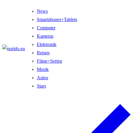
Zum
Menü
Schließen
News
Inhalt
Smartphones+Tablets
springen
Computer
Kameras
Elektronik
Reisen
Filme+Serien
Musik
Autos
Stars