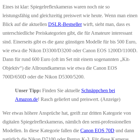
Eines ist klar: Spiegelreflexkameras waren noch nie so
leistungsfähig und gleichzeitig preiswert wie heute. Wenn man einen
Blick auf die aktuellen
DSLR-Bestseller
wirft, sieht man, dass es
unterschiedliche Preiskategorien gibt, die für Amateure interessant
sind. Einerseits gibt es die ganz günstigen Modelle für bis 500 Euro,
wie etwa die Nikon D3300/D3200 oder Canon EOS 1200D/1100D.
Dann für rund 600 Euro (oft im Set mit einem sogenannten „Kit-
Objektiv“) die Allroundkameras wie etwa die Canon EOS
700D/650D oder die Nikon D5300/5200.
Unser Tipp:
Finden Sie aktuelle
Schnäppchen bei
Amazon.de
! Rasch geliefert und preiswert. (Anzeige)
Wer etwas höhere Ansprüche hat, greift zur dritten Kategorie von
digitalen Spiegelreflexkameras, nämlich den semi-professionellen
Modellen. In diese Kategorie fallen die
Canon EOS 70D
und dann
natürlich die Nikon D7100 oder Pentax K-3. Für diese Kameras