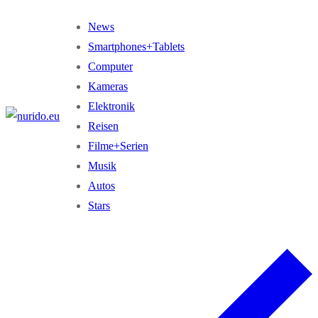
Zum
Menü
Schließen
News
Inhalt
Smartphones+Tablets
springen
Computer
Kameras
Elektronik
Reisen
Filme+Serien
Musik
Autos
Stars