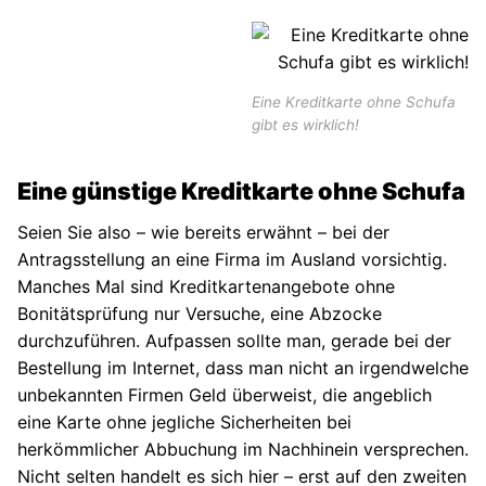
Eine Kreditkarte ohne Schufa
gibt es wirklich!
Eine günstige Kreditkarte ohne Schufa
Seien Sie also – wie bereits erwähnt – bei der
Antragsstellung an eine Firma im Ausland vorsichtig.
Manches Mal sind Kreditkartenangebote ohne
Bonitätsprüfung nur Versuche, eine Abzocke
durchzuführen. Aufpassen sollte man, gerade bei der
Bestellung im Internet, dass man nicht an irgendwelche
unbekannten Firmen Geld überweist, die angeblich
eine Karte ohne jegliche Sicherheiten bei
herkömmlicher Abbuchung im Nachhinein versprechen.
Nicht selten handelt es sich hier – erst auf den zweiten