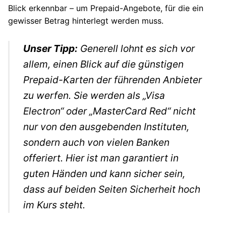
Blick erkennbar – um Prepaid-Angebote, für die ein
gewisser Betrag hinterlegt werden muss.
Unser Tipp:
Generell lohnt es sich vor
allem, einen Blick auf die günstigen
Prepaid-Karten der führenden Anbieter
zu werfen. Sie werden als „Visa
Electron“ oder „MasterCard Red“ nicht
nur von den ausgebenden Instituten,
sondern auch von vielen Banken
offeriert. Hier ist man garantiert in
guten Händen und kann sicher sein,
dass auf beiden Seiten Sicherheit hoch
im Kurs steht.