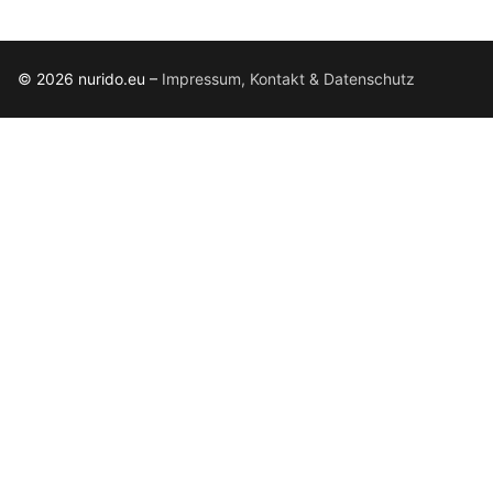
© 2026 nurido.eu –
Impressum, Kontakt & Datenschutz