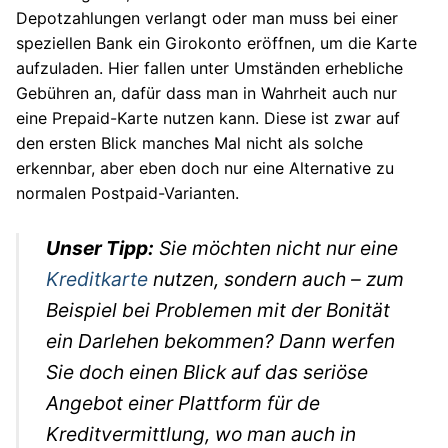
Depotzahlungen verlangt oder man muss bei einer
speziellen Bank ein Girokonto eröffnen, um die Karte
aufzuladen. Hier fallen unter Umständen erhebliche
Gebühren an, dafür dass man in Wahrheit auch nur
eine Prepaid-Karte nutzen kann. Diese ist zwar auf
den ersten Blick manches Mal nicht als solche
erkennbar, aber eben doch nur eine Alternative zu
normalen Postpaid-Varianten.
Unser Tipp:
Sie möchten nicht nur eine
Kreditkarte
nutzen, sondern auch – zum
Beispiel bei Problemen mit der Bonität
ein Darlehen bekommen? Dann werfen
Sie doch einen Blick auf das seriöse
Angebot einer Plattform für de
Kreditvermittlung, wo man auch in