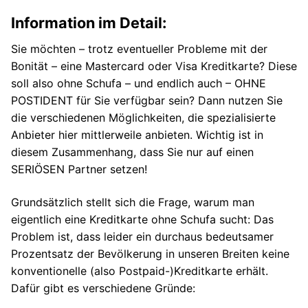
Information im Detail:
Sie möchten – trotz eventueller Probleme mit der
Bonität – eine Mastercard oder Visa Kreditkarte? Diese
soll also ohne Schufa – und endlich auch – OHNE
POSTIDENT für Sie verfügbar sein? Dann nutzen Sie
die verschiedenen Möglichkeiten, die spezialisierte
Anbieter hier mittlerweile anbieten. Wichtig ist in
diesem Zusammenhang, dass Sie nur auf einen
SERIÖSEN Partner setzen!
Grundsätzlich stellt sich die Frage, warum man
eigentlich eine Kreditkarte ohne Schufa sucht: Das
Problem ist, dass leider ein durchaus bedeutsamer
Prozentsatz der Bevölkerung in unseren Breiten keine
konventionelle (also Postpaid-)Kreditkarte erhält.
Dafür gibt es verschiedene Gründe: