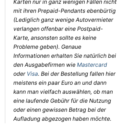
Karten nur in ganz wenigen Fällen nicht
mit ihren Prepaid-Pendants ebenbürtig
(Lediglich ganz wenige Autovermieter
verlangen offenbar eine Postpaid-
Karte, ansonsten sollte es keine
Probleme geben). Genaue
Informationen erhalten Sie natürlich bei
den Ausgabefirmen wie
Mastercard
oder
Visa
. Bei der Bestellung fallen hier
meistens ein paar Euro an und dann
kann man vielfach auswählen, ob man
eine laufende Gebühr für die Nutzung
oder einen gewissen Betrag bei der
Aufladung abgezogen haben möchte.