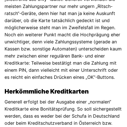
meisten Zahlungspartner nur mehr ungern „Ritsch-
ratsch“-Geräte, denn hier hat man ja keine Auskunft
darüber, ob die Karte tatsächlich gedeckt ist und
möglicherweise steht man im Zweifelsfall im Regen.
Noch ein weiterer Punkt macht die Hochprägung eher
unwichtiger, denn viele Zahlungssysteme (gerade an
Kassen bzw. sonstige Automaten) unterscheiden kaum
mehr zwischen einer regulären Bank- und einer
Kreditkarte: Teilweise bestätigt man die Zahlung mit
einem PIN, dann vielleicht mit einer Unterschrift oder
es reicht ein einfaches Drücken eines „OK“-Buttons.
Herkömmliche Kreditkarten
Generell erfolgt bei der Ausgabe einer „normalen“
Kreditkarte eine Bonitätsprüfung. So soll sichergestellt
werden, dass es weder bei der Schufa in Deutschland
oder beim Kreditschutzverband in Österreich bzw.