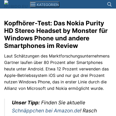
Zum
KATEGORIEN
Inhalt
springen
Kopfhörer-Test: Das Nokia Purity
Suchen n
HD Stereo Headset by Monster für
News
Windows Phone und andere
Smartphones+Tablets
Smartphones im Review
Computer
Laut Schätzungen des Marktforschungsunternehmens
Gartner laufen über 80 Prozent aller Smartphones
Kameras
heute unter Android. Etwa 12 Prozent verwenden das
Apple-Betriebssystem iOS und nur gut drei Prozent
Elektronik
nutzen Windows Phone, das in erster Linie durch die
Reisen
Allianz von Microsoft und Nokia ermöglicht wurde.
Filme+Serien
Unser Tipp:
Finden Sie aktuelle
Musik
Schnäppchen bei Amazon.de
! Rasch