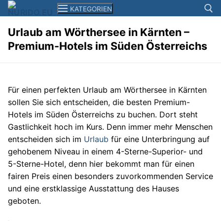
Zum
KATEGORIEN
Inhalt
springen
Urlaub am Wörthersee in Kärnten –
Premium-Hotels im Süden Österreichs
Suchen n
News
Smartphones+Tablets
Für einen perfekten Urlaub am Wörthersee in Kärnten
Computer
sollen Sie sich entscheiden, die besten Premium-
Hotels im Süden Österreichs zu buchen. Dort steht
Kameras
Gastlichkeit hoch im Kurs. Denn immer mehr Menschen
entscheiden sich im
Urlaub
für eine Unterbringung auf
Elektronik
gehobenem Niveau in einem 4-Sterne-Superior- und
5-Sterne-Hotel, denn hier bekommt man für einen
Reisen
fairen Preis einen besonders zuvorkommenden Service
Filme+Serien
und eine erstklassige Ausstattung des Hauses
geboten.
Musik