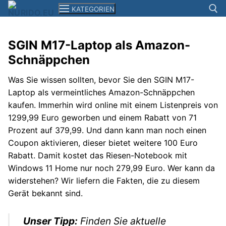
Zum
KATEGORIEN
Inhalt
springen
SGIN M17-Laptop als Amazon-
Suchen n
Schnäppchen
News
Was Sie wissen sollten, bevor Sie den SGIN M17-
Smartphones+Tablets
Laptop als vermeintliches Amazon-Schnäppchen
Computer
kaufen. Immerhin wird online mit einem Listenpreis von
1299,99 Euro geworben und einem Rabatt von 71
Kameras
Prozent auf
379
,
99. Und dann kann man noch einen
Coupon aktivieren, dieser bietet weitere 100 Euro
Elektronik
Rabatt. Damit kostet das Riesen-Notebook mit
Windows 11 Home nur noch 279,99 Euro. Wer kann da
Reisen
widerstehen? Wir liefern die Fakten, die zu diesem
Filme+Serien
Gerät bekannt sind.
Musik
Unser Tipp:
Finden Sie aktuelle