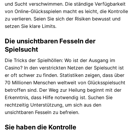
und Sucht verschwimmen. Die ständige Verfügbarkeit
von Online-Glücksspielen macht es leicht, die Kontrolle
zu verlieren. Seien Sie sich der Risiken bewusst und
setzen Sie klare Limits.
Die unsichtbaren Fesseln der
Spielsucht
Die Tricks der Spielhöllen: Wo ist der Ausgang im
Casino? In den verstrickten Netzen der Spielsucht ist
er oft schwer zu finden. Statistiken zeigen, dass über
70 Millionen Menschen weltweit von Glücksspielsucht
betroffen sind. Der Weg zur Heilung beginnt mit der
Erkenntnis, dass Hilfe notwendig ist. Suchen Sie
rechtzeitig Unterstützung, um sich aus den
unsichtbaren Fesseln zu befreien.
Sie haben die Kontrolle