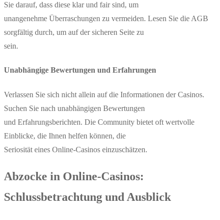
Sie darauf, dass diese klar und fair sind, um
unangenehme Überraschungen zu vermeiden. Lesen Sie die AGB
sorgfältig durch, um auf der sicheren Seite zu
sein.
Unabhängige Bewertungen und Erfahrungen
Verlassen Sie sich nicht allein auf die Informationen der Casinos.
Suchen Sie nach unabhängigen Bewertungen
und Erfahrungsberichten. Die Community bietet oft wertvolle
Einblicke, die Ihnen helfen können, die
Seriosität eines Online-Casinos einzuschätzen.
Abzocke in Online-Casinos:
Schlussbetrachtung und Ausblick