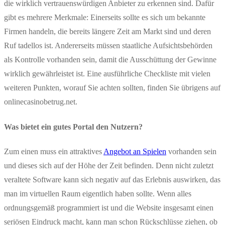
die wirklich vertrauenswürdigen Anbieter zu erkennen sind. Dafür
gibt es mehrere Merkmale: Einerseits sollte es sich um bekannte
Firmen handeln, die bereits längere Zeit am Markt sind und deren
Ruf tadellos ist. Andererseits müssen staatliche Aufsichtsbehörden
als Kontrolle vorhanden sein, damit die Ausschüttung der Gewinne
wirklich gewährleistet ist. Eine ausführliche Checkliste mit vielen
weiteren Punkten, worauf Sie achten sollten, finden Sie übrigens auf
onlinecasinobetrug.net.
Was bietet ein gutes Portal den Nutzern?
Zum einen muss ein attraktives
Angebot an Spielen
vorhanden sein
und dieses sich auf der Höhe der Zeit befinden. Denn nicht zuletzt
veraltete Software kann sich negativ auf das Erlebnis auswirken, das
man im virtuellen Raum eigentlich haben sollte. Wenn alles
ordnungsgemäß programmiert ist und die Website insgesamt einen
seriösen Eindruck macht, kann man schon Rückschlüsse ziehen, ob