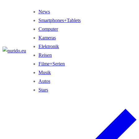
Zum
Menü
Schließen
News
Inhalt
Smartphones+Tablets
springen
Computer
Kameras
Elektronik
Reisen
Filme+Serien
Musik
Autos
Stars