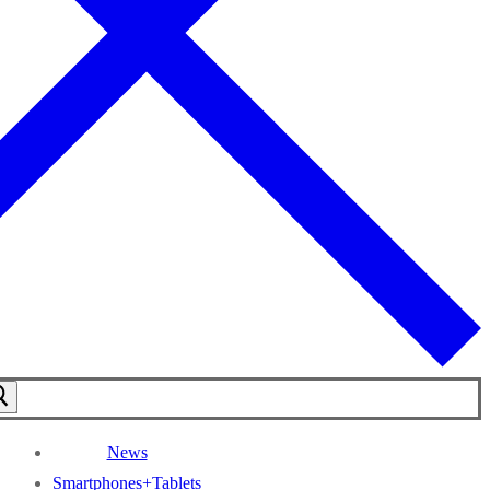
News
Smartphones+Tablets