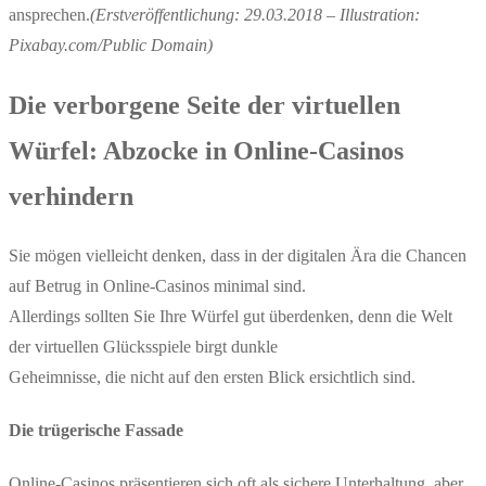
ansprechen.
(Erstveröffentlichung: 29.03.2018 – Illustration:
Pixabay.com/Public Domain)
Die verborgene Seite der virtuellen
Würfel: Abzocke in Online-Casinos
verhindern
Sie mögen vielleicht denken, dass in der digitalen Ära die Chancen
auf Betrug in Online-Casinos minimal sind.
Allerdings sollten Sie Ihre Würfel gut überdenken, denn die Welt
der virtuellen Glücksspiele birgt dunkle
Geheimnisse, die nicht auf den ersten Blick ersichtlich sind.
Die trügerische Fassade
Online-Casinos präsentieren sich oft als sichere Unterhaltung, aber