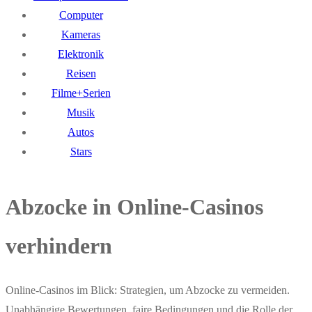
Computer
Kameras
Elektronik
Reisen
Filme+Serien
Musik
Autos
Stars
Abzocke in Online-Casinos
verhindern
Online-Casinos im Blick: Strategien, um Abzocke zu vermeiden.
Unabhängige Bewertungen, faire Bedingungen und die Rolle der