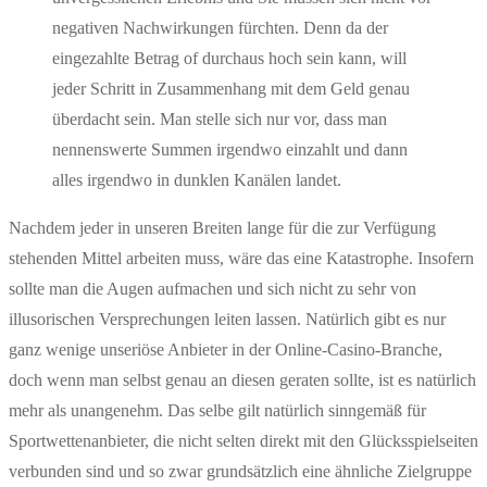
negativen Nachwirkungen fürchten. Denn da der
eingezahlte Betrag of durchaus hoch sein kann, will
jeder Schritt in Zusammenhang mit dem Geld genau
überdacht sein. Man stelle sich nur vor, dass man
nennenswerte Summen irgendwo einzahlt und dann
alles irgendwo in dunklen Kanälen landet.
Nachdem jeder in unseren Breiten lange für die zur Verfügung
stehenden Mittel arbeiten muss, wäre das eine Katastrophe. Insofern
sollte man die Augen aufmachen und sich nicht zu sehr von
illusorischen Versprechungen leiten lassen. Natürlich gibt es nur
ganz wenige unseriöse Anbieter in der Online-Casino-Branche,
doch wenn man selbst genau an diesen geraten sollte, ist es natürlich
mehr als unangenehm. Das selbe gilt natürlich sinngemäß für
Sportwettenanbieter, die nicht selten direkt mit den Glücksspielseiten
verbunden sind und so zwar grundsätzlich eine ähnliche Zielgruppe