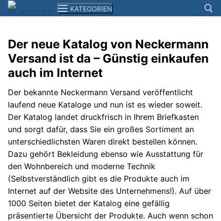
Zum
KATEGORIEN
Inhalt
springen
Der neue Katalog von Neckermann
Suchen n
Versand ist da – Günstig einkaufen
News
auch im Internet
Smartphones+Tablets
Der bekannte Neckermann Versand veröffentlicht
Computer
laufend neue Kataloge und nun ist es wieder soweit.
Der Katalog landet druckfrisch in Ihrem Briefkasten
Kameras
und sorgt dafür, dass Sie ein großes Sortiment an
unterschiedlichsten Waren direkt bestellen können.
Elektronik
Dazu gehört Bekleidung ebenso wie Ausstattung für
Reisen
den Wohnbereich und moderne Technik
(Selbstverständlich gibt es die Produkte auch im
Filme+Serien
Internet auf der Website des Unternehmens!). Auf über
1000 Seiten bietet der Katalog eine gefällig
Musik
präsentierte Übersicht der Produkte. Auch wenn schon